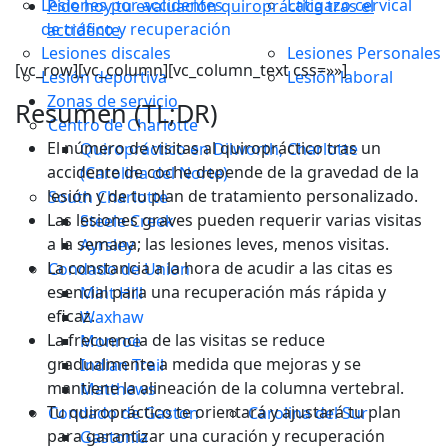
Lesiones por accidentes
Latigazo cervical
Pide hoy tu evaluación quiropráctica tras el
de tráfico y recuperación
accidente
Lesiones discales
Lesiones Personales
[vc_row][vc_column][vc_column_text css=»»]
Lesión deportiva
Lesión laboral
Zonas de servicio
Resumen (TL;DR)
Centro de Charlotte
El número de visitas al quiropráctico tras un
Quiropráctico en Dilworth, Charlotte
accidente de coche depende de la gravedad de la
(Carolina del Norte)
lesión y de tu plan de tratamiento personalizado.
South Charlotte
Las lesiones graves pueden requerir varias visitas
Steele Creek
a la semana; las lesiones leves, menos visitas.
Ayrsley
La constancia a la hora de acudir a las citas es
Condado de Union
esencial para una recuperación más rápida y
Mint Hill
eficaz.
Waxhaw
La frecuencia de las visitas se reduce
Monroe
gradualmente a medida que mejoras y se
Indian Trail
mantiene la alineación de la columna vertebral.
Matthews
Tu quiropráctico te orientará y ajustará tu plan
Condado de Gaston
Carolina del Sur
para garantizar una curación y recuperación
Gastonia