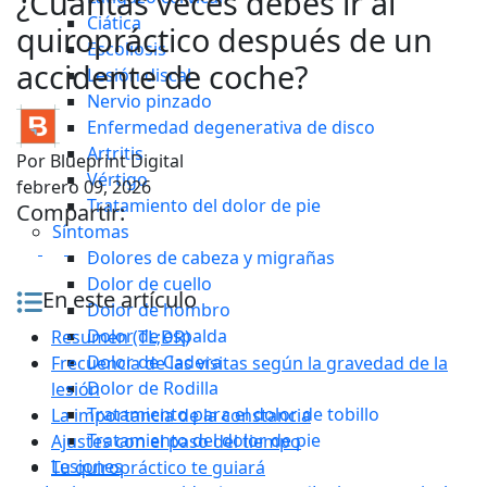
¿Cuántas veces debes ir al
Ciática
quiropráctico después de un
Escoliosis
accidente de coche?
Lesión discal
Nervio pinzado
Enfermedad degenerativa de disco
Artritis
Por
Blueprint Digital
Vértigo
febrero 09, 2026
Tratamiento del dolor de pie
Compartir:
Síntomas
Dolores de cabeza y migrañas
Dolor de cuello
En este artículo
Dolor de hombro
Dolor de espalda
Resumen (TL;DR)
Dolor de Cadera
Frecuencia de las visitas según la gravedad de la
Dolor de Rodilla
lesión
Tratamiento para el dolor de tobillo
La importancia de la constancia
Tratamiento del dolor de pie
Ajustes con el paso del tiempo
Lesiones
Tu quiropráctico te guiará