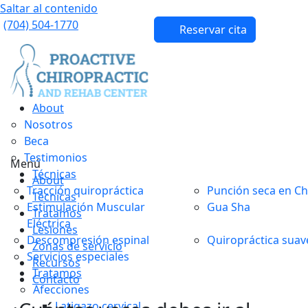
Saltar al contenido
(704) 504-1770
Reservar cita
About
Nosotros
Beca
Testimonios
Menú
Técnicas
About
Tracción quiropráctica
Punción seca en Ch
Técnicas
Estimulación Muscular
Gua Sha
Tratamos
Eléctrica
Lesiones
Descompresión espinal
Quiropráctica suav
Zonas de servicio
Servicios especiales
Recursos
Tratamos
Contacto
Afecciones
Latigazo cervical