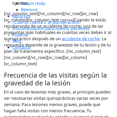
óptimas.
Mount Holly
Belmont
[/vc_column_text][/vc_column][/vc_row][vc_row]
Recursos
[vc_column][vc_column_text css=»»]Cuando te estás
¿Cuánto cuesta ir al quiropráctico?
recuperando de un accidente de coche, una de las
Documentación para nuevos pacientes
preguntas más habituales es cuántas veces debes ir al
Especial
quiropráctico después de un
accidente de coche
. La
Blog
respuesta depende de la gravedad de tu lesión y de tu
Contacto
plan de tratamiento específico. [/vc_column_text]
[/vc_column][/vc_row][vc_row][vc_column]
[vc_column_text]
Frecuencia de las visitas según la
gravedad de la lesión
En el caso de lesiones más graves, al principio pueden
ser necesarias visitas quiroprácticas varias veces por
semana. Para lesiones menos graves, puede que
hagan falta visitas con menos frecuencia. Tu
quiropráctico evaluará tu estado y ajustará el plan de