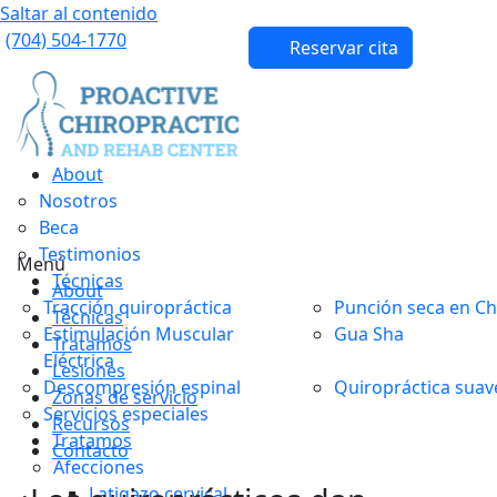
Saltar al contenido
(704) 504-1770
Reservar cita
About
Nosotros
Beca
Testimonios
Menú
Técnicas
About
Tracción quiropráctica
Punción seca en Ch
Técnicas
Estimulación Muscular
Gua Sha
Tratamos
Eléctrica
Lesiones
Descompresión espinal
Quiropráctica suav
Zonas de servicio
Servicios especiales
Recursos
Tratamos
Contacto
Afecciones
Latigazo cervical