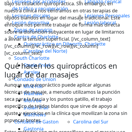
Lesiones por accidentes
Latigazo cervical
bajo su titulación quiropráctica. Sin embargo, en
de tráfico y recuperación
nuestra clínica nos centramos en otras terapias de
Lesiones discales
Lesiones Personales
tejidos blandos en lugar del masaje tradicional. Este
Lesión deportiva
Lesión laboral
enfoque nos permite trabajar de forma más directa
Zonas de servicio
sobre la disfunción subyacente en lugar de limitarnos
Centro de Charlotte
a aliviar la tensión superficial. [/vc_column_text]
Quiropráctico en Dilworth, Charlotte
[/vc_column][/vc_row][vc_row][vc_column]
(Carolina del Norte)
[vc_column_text]
South Charlotte
Qué hacen los quiroprácticos en
Steele Creek
Ayrsley
lugar de dar masajes
Condado de Union
Aunque un quiropráctico puede aplicar algunas
Mint Hill
técnicas de masaje, a menudo utilizamos la punción
Waxhaw
seca para la fascia y los puntos gatillo, el trabajo
Monroe
específico de tejidos blandos que sirve de apoyo al
Indian Trail
ajuste y ejercicios en la clínica que movilizan la zona sin
Matthews
provocar brotes.
Condado de Gaston
Carolina del Sur
Gastonia
Estos métodos son más específicos que el masaje y se