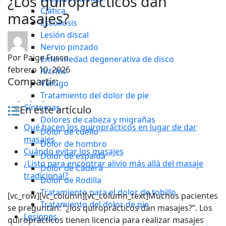
¿Los quiroprácticos dan
Ciática
masajes?
Escoliosis
Lesión discal
Nervio pinzado
Por
Paige Fusco
Enfermedad degenerativa de disco
febrero 10, 2026
Artritis
Compartir:
Vértigo
Tratamiento del dolor de pie
Síntomas
En este artículo
Dolores de cabeza y migrañas
Qué hacen los quiroprácticos en lugar de dar
Dolor de cuello
masajes
Dolor de hombro
Cuándo evitar los masajes
Dolor de espalda
¿Listo para encontrar alivio más allá del masaje
Dolor de Cadera
tradicional?
Dolor de Rodilla
Tratamiento para el dolor de tobillo
[vc_row][vc_column][vc_column_text]Muchos pacientes
Tratamiento del dolor de pie
se preguntan: “¿los quiroprácticos dan masajes?”. Los
Lesiones
quiroprácticos tienen licencia para realizar masajes