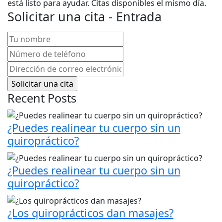
está listo para ayudar. Citas disponibles el mismo día.
Solicitar una cita - Entrada
Tu
nombre
(Obligatorio)
Número
de
Dirección
teléfono
(Obligatorio)
de
correo
Recent Posts
electrónico
(Obligatorio)
¿Puedes realinear tu cuerpo sin un
quiropráctico?
¿Puedes realinear tu cuerpo sin un
quiropráctico?
¿Los quiroprácticos dan masajes?