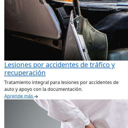
Mount Holly
Belmont
Recursos
¿Cuánto cuesta ir al quiropráctico?
Documentación para nuevos pacientes
Especial
Blog
Contacto
Lesiones por accidentes de tráfico y
recuperación
Tratamiento integral para lesiones por accidentes de
auto y apoyo con la documentación.
Aprende más