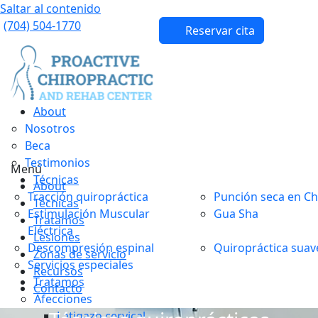
Saltar al contenido
(704) 504-1770
Reservar cita
About
Nosotros
Beca
Testimonios
Menú
Técnicas
About
Tracción quiropráctica
Punción seca en Ch
Técnicas
Estimulación Muscular
Gua Sha
Tratamos
Eléctrica
Lesiones
Descompresión espinal
Quiropráctica suav
Zonas de servicio
Servicios especiales
Recursos
Tratamos
Contacto
Afecciones
Latigazo cervical