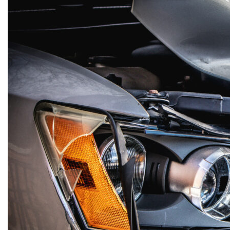
Lesiones por accidentes
Latigazo cervical
de tráfico y recuperación
Lesiones discales
Lesiones Personales
Lesión deportiva
Lesión laboral
Zonas de servicio
Centro de Charlotte
Quiropráctico en Dilworth, Charlotte
(Carolina del Norte)
South Charlotte
Steele Creek
Ayrsley
Condado de Union
Mint Hill
Waxhaw
Monroe
Indian Trail
Matthews
Condado de Gaston
Carolina del Sur
Gastonia