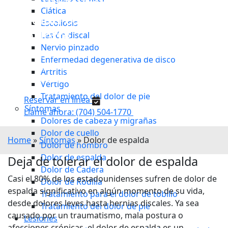
Tratamiento del dolor de
Ciática
espalda cerca de ti en
Escoliosis
Charlotte
Lesión discal
Nervio pinzado
Experimenta un alivio revolucionario no quirúrgico
Enfermedad degenerativa de disco
para el dolor crónico de espalda y cuello causado por
Artritis
problemas de disco.
Vértigo
Tratamiento del dolor de pie
Reservar en línea
Síntomas
Llame ahora: (704) 504-1770
Dolores de cabeza y migrañas
Dolor de cuello
Home
»
Síntomas
»
Dolor de espalda
Dolor de hombro
Dolor de espalda
Deja de tolerar el dolor de espalda
Dolor de Cadera
Casi el 80% de los estadounidenses sufren de dolor de
Dolor de Rodilla
espalda significativo en algún momento de su vida,
Tratamiento para el dolor de tobillo
desde dolores leves hasta hernias discales. Ya sea
Tratamiento del dolor de pie
causado por un traumatismo, mala postura o
Lesiones
afecciones crónicas, el dolor de espalda es un