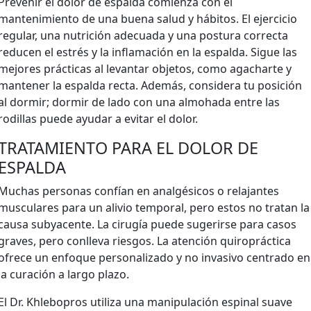
Prevenir el dolor de espalda comienza con el
mantenimiento de una buena salud y hábitos. El ejercicio
regular, una nutrición adecuada y una postura correcta
reducen el estrés y la inflamación en la espalda. Sigue las
mejores prácticas al levantar objetos, como agacharte y
mantener la espalda recta. Además, considera tu posición
al dormir; dormir de lado con una almohada entre las
rodillas puede ayudar a evitar el dolor.
TRATAMIENTO PARA EL DOLOR DE
ESPALDA
Muchas personas confían en analgésicos o relajantes
musculares para un alivio temporal, pero estos no tratan la
causa subyacente. La cirugía puede sugerirse para casos
graves, pero conlleva riesgos. La atención quiropráctica
ofrece un enfoque personalizado y no invasivo centrado en
la curación a largo plazo.
El Dr. Khlebopros utiliza una manipulación espinal suave