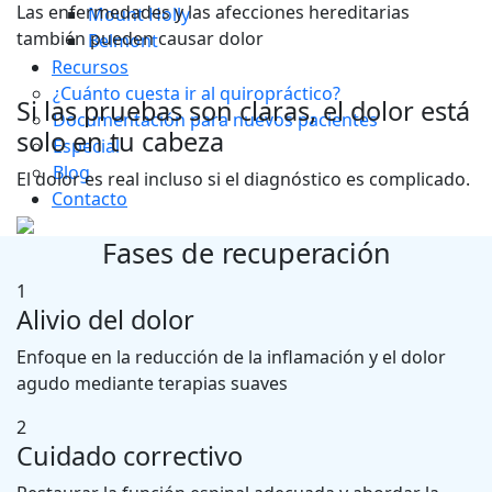
Las enfermedades y las afecciones hereditarias
Mount Holly
también pueden causar dolor
Belmont
Recursos
¿Cuánto cuesta ir al quiropráctico?
Si las pruebas son claras, el dolor está
Documentación para nuevos pacientes
solo en tu cabeza
Especial
Blog
El dolor es real incluso si el diagnóstico es complicado.
Contacto
Fases de recuperación
1
Alivio del dolor
Enfoque en la reducción de la inflamación y el dolor
agudo mediante terapias suaves
2
Cuidado correctivo