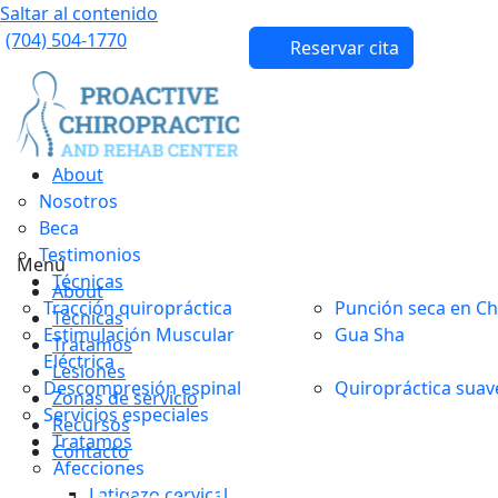
Saltar al contenido
(704) 504-1770
Reservar cita
About
Nosotros
Beca
Testimonios
Menú
Técnicas
About
Tracción quiropráctica
Punción seca en Ch
Técnicas
Estimulación Muscular
Gua Sha
Tratamos
Eléctrica
Lesiones
Descompresión espinal
Quiropráctica suav
Zonas de servicio
Servicios especiales
Recursos
Tratamos
Contacto
Afecciones
Latigazo cervical