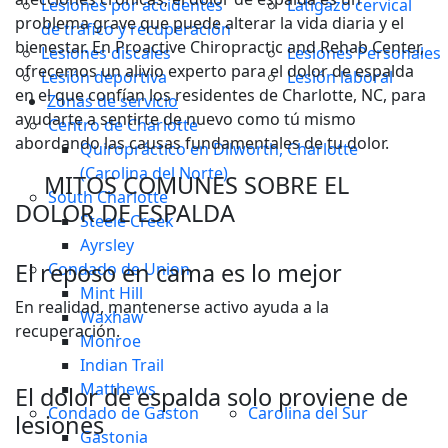
Lesiones por accidentes
Latigazo cervical
problema grave que puede alterar la vida diaria y el
de tráfico y recuperación
bienestar. En Proactive Chiropractic and Rehab Center,
Lesiones discales
Lesiones Personales
ofrecemos un alivio experto para el dolor de espalda
Lesión deportiva
Lesión laboral
en el que confían los residentes de Charlotte, NC, para
Zonas de servicio
ayudarte a sentirte de nuevo como tú mismo
Centro de Charlotte
abordando las causas fundamentales de tu dolor.
Quiropráctico en Dilworth, Charlotte
(Carolina del Norte)
MITOS COMUNES SOBRE EL
South Charlotte
DOLOR DE ESPALDA
Steele Creek
Ayrsley
El reposo en cama es lo mejor
Condado de Union
Mint Hill
En realidad, mantenerse activo ayuda a la
Waxhaw
recuperación.
Monroe
Indian Trail
Matthews
El dolor de espalda solo proviene de
Condado de Gaston
Carolina del Sur
lesiones
Gastonia