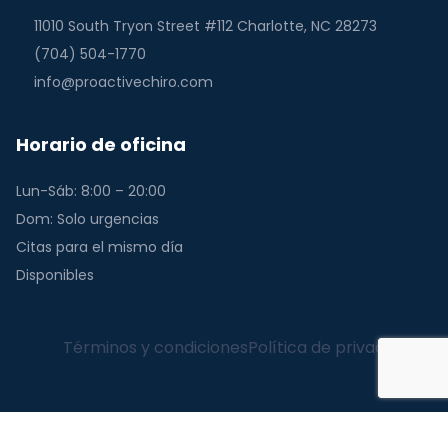
11010 South Tryon Street #112 Charlotte, NC 28273
(704) 504-1770
info@proactivechiro.com
Horario de oficina
Lun-Sáb: 8:00 – 20:00
Dom: Solo urgencias
Citas para el mismo día
Disponibles
Términos y condiciones
Política de privacidad
English
(
Inglés
)
Español