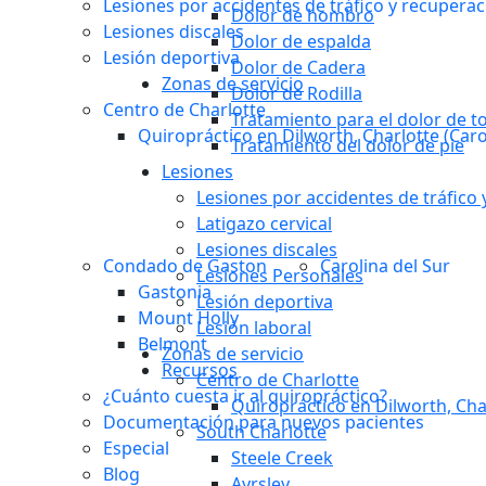
Lesiones por accidentes de tráfico y recuperac
Dolor de hombro
Lesiones discales
Dolor de espalda
Lesión deportiva
Dolor de Cadera
Zonas de servicio
Dolor de Rodilla
Centro de Charlotte
Tratamiento para el dolor de to
Quiropráctico en Dilworth, Charlotte (Caro
Tratamiento del dolor de pie
Lesiones
Lesiones por accidentes de tráfico
Latigazo cervical
Lesiones discales
Condado de Gaston
Carolina del Sur
Lesiones Personales
Gastonia
Lesión deportiva
Mount Holly
Lesión laboral
Belmont
Zonas de servicio
Recursos
Centro de Charlotte
¿Cuánto cuesta ir al quiropráctico?
Quiropráctico en Dilworth, Char
Documentación para nuevos pacientes
South Charlotte
Especial
Steele Creek
Blog
Ayrsley