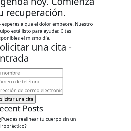
genda hoy. Comienza
u recuperación.
 esperes a que el dolor empeore. Nuestro
uipo está listo para ayudar. Citas
sponibles el mismo día.
olicitar una cita -
ntrada
ombre
(Obligatorio)
úmero
rección
léfono
(Obligatorio)
rreo
ecent Posts
ectrónico
(Obligatorio)