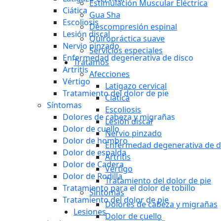
Estimulación Muscular Eléctrica
Ciática
Gua Sha
Escoliosis
Descompresión espinal
Lesión discal
Quiropráctica suave
Nervio pinzado
Servicios especiales
Enfermedad degenerativa de disco
Tratamos
Artritis
Afecciones
Vértigo
Latigazo cervical
Tratamiento del dolor de pie
Ciática
Síntomas
Escoliosis
Dolores de cabeza y migrañas
Lesión discal
Dolor de cuello
Nervio pinzado
Dolor de hombro
Enfermedad degenerativa de d
Dolor de espalda
Artritis
Dolor de Cadera
Vértigo
Dolor de Rodilla
Tratamiento del dolor de pie
Tratamiento para el dolor de tobillo
Síntomas
Tratamiento del dolor de pie
Dolores de cabeza y migrañas
Lesiones
Dolor de cuello