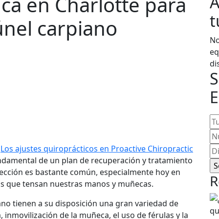
ca en Charlotte para
A
t
únel carpiano
No
eq
di
S
E
Tu
n
N
de
]
Los ajustes quiroprácticos en Proactive Chiropractic
Di
te
damental de un plan de recuperación y tratamiento
de
afección es bastante común, especialmente hoy en
co
R
vas que tensan nuestras manos y muñecas.
el
ano tienen a su disposición una gran variedad de
, inmovilización de la muñeca, el uso de férulas y la