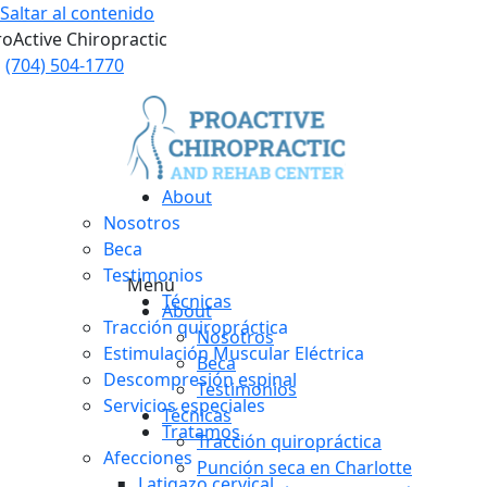
Saltar al contenido
roActive Chiropractic
(704) 504-1770
About
Nosotros
Beca
Testimonios
Menú
Técnicas
About
Tracción quiropráctica
Nosotros
Estimulación Muscular Eléctrica
Beca
Descompresión espinal
Testimonios
Servicios especiales
Técnicas
Tratamos
Tracción quiropráctica
Afecciones
Punción seca en Charlotte
Latigazo cervical