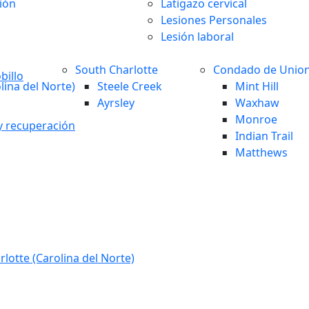
ión
Latigazo cervical
Lesiones Personales
Lesión laboral
South Charlotte
Condado de Unio
billo
lina del Norte)
Steele Creek
Mint Hill
Ayrsley
Waxhaw
Monroe
 y recuperación
Indian Trail
Matthews
lotte (Carolina del Norte)