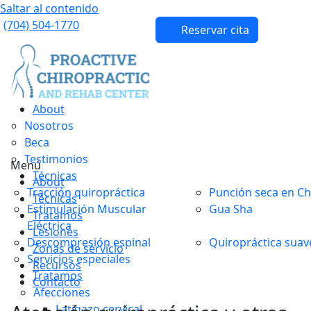
Saltar al contenido
(704) 504-1770
Reservar cita
About
Nosotros
Beca
Testimonios
Menú
Técnicas
About
Tracción quiropráctica
Punción seca en Ch
Técnicas
Estimulación Muscular
Gua Sha
Tratamos
Eléctrica
Lesiones
Descompresión espinal
Quiropráctica suav
Zonas de servicio
Servicios especiales
Recursos
Tratamos
Contacto
Afecciones
Latigazo cervical