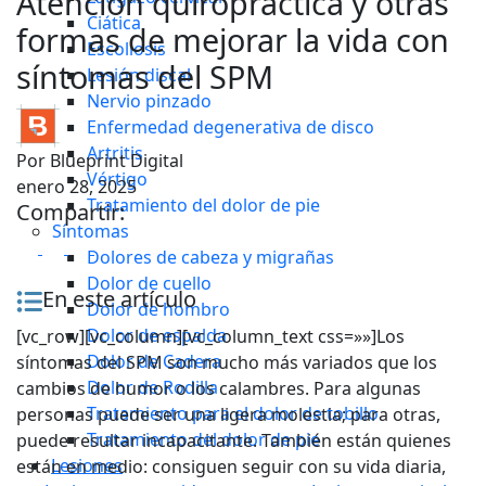
Atención quiropráctica y otras
Ciática
formas de mejorar la vida con
Escoliosis
síntomas del SPM
Lesión discal
Nervio pinzado
Enfermedad degenerativa de disco
Artritis
Por
Blueprint Digital
Vértigo
enero 28, 2025
Tratamiento del dolor de pie
Compartir:
Síntomas
Dolores de cabeza y migrañas
Dolor de cuello
En este artículo
Dolor de hombro
Dolor de espalda
[vc_row][vc_column][vc_column_text css=»»]Los
Dolor de Cadera
síntomas del SPM son mucho más variados que los
Dolor de Rodilla
cambios de humor o los calambres. Para algunas
Tratamiento para el dolor de tobillo
personas puede ser una ligera molestia; para otras,
Tratamiento del dolor de pie
puede resultar incapacitante. También están quienes
Lesiones
están en medio: consiguen seguir con su vida diaria,