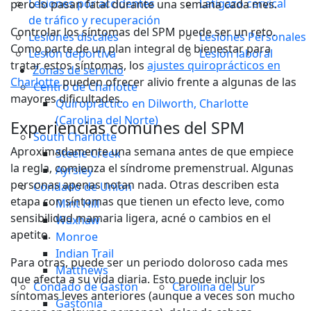
Lesiones por accidentes
Latigazo cervical
pero lo pasan fatal durante una semana cada mes.
de tráfico y recuperación
Controlar los síntomas del SPM puede ser un reto.
Lesiones discales
Lesiones Personales
Como parte de un plan integral de bienestar para
Lesión deportiva
Lesión laboral
tratar estos síntomas, los
ajustes quiroprácticos en
Zonas de servicio
Charlotte
pueden ofrecer alivio frente a algunas de las
Centro de Charlotte
mayores dificultades.
Quiropráctico en Dilworth, Charlotte
(Carolina del Norte)
Experiencias comunes del SPM
South Charlotte
Aproximadamente una semana antes de que empiece
Steele Creek
la regla, comienza el síndrome premenstrual. Algunas
Ayrsley
personas apenas notan nada. Otras describen esta
Condado de Union
etapa con síntomas que tienen un efecto leve, como
Mint Hill
sensibilidad mamaria ligera, acné o cambios en el
Waxhaw
apetito.
Monroe
Indian Trail
Para otras, puede ser un periodo doloroso cada mes
Matthews
que afecta a su vida diaria. Esto puede incluir los
Condado de Gaston
Carolina del Sur
síntomas leves anteriores (aunque a veces son mucho
Gastonia