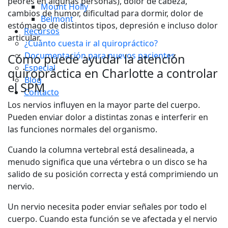
peores en algunas personas), dolor de cabeza,
Mount Holly
cambios de humor, dificultad para dormir, dolor de
Belmont
estómago de distintos tipos, depresión e incluso dolor
Recursos
articular.
¿Cuánto cuesta ir al quiropráctico?
Documentación para nuevos pacientes
Cómo puede ayudar la atención
Especial
quiropráctica en Charlotte a controlar
Blog
el SPM
Contacto
Los nervios influyen en la mayor parte del cuerpo.
Pueden enviar dolor a distintas zonas e interferir en
las funciones normales del organismo.
Cuando la columna vertebral está desalineada, a
menudo significa que una vértebra o un disco se ha
salido de su posición correcta y está comprimiendo un
nervio.
Un nervio necesita poder enviar señales por todo el
cuerpo. Cuando esta función se ve afectada y el nervio