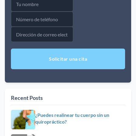
nombre
(Obligatorio)
Número
de
teléfono
Dirección
(Obligatorio)
de
correo
electrónico
(Obligatorio)
Recent Posts
¿Puedes realinear tu cuerpo sin un
quiropráctico?