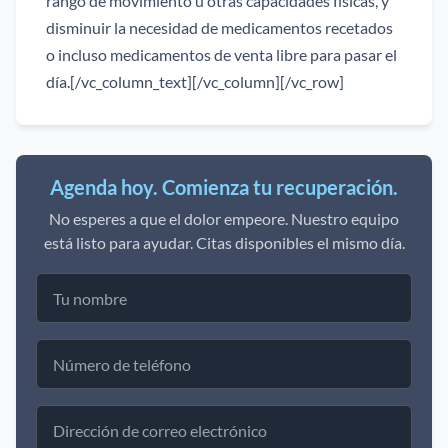
rango de movimiento u otras capacidades físicas, y
disminuir la necesidad de medicamentos recetados
o incluso medicamentos de venta libre para pasar el
día.[/vc_column_text][/vc_column][/vc_row]
Agenda hoy. Comienza tu recuperación.
No esperes a que el dolor empeore. Nuestro equipo
está listo para ayudar. Citas disponibles el mismo día.
Tu
nombre
Número
de
teléfono
Dirección
de