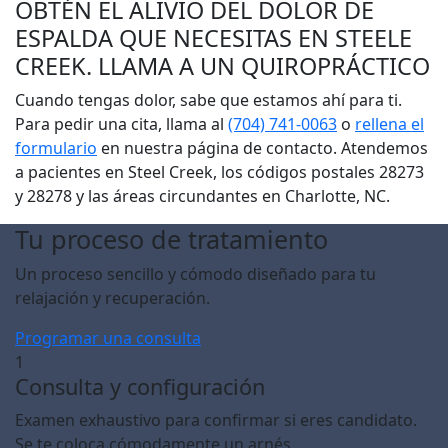
OBTÉN EL ALIVIO DEL DOLOR DE
ESPALDA QUE NECESITAS EN STEELE
CREEK. LLAMA A UN QUIROPRÁCTICO
Cuando tengas dolor, sabe que estamos ahí para ti.
Para pedir una cita, llama al
(704) 741-0063
o
rellena el
formulario
en nuestra página de contacto. Atendemos
a pacientes en Steel Creek, los códigos postales 28273
y 28278 y las áreas circundantes en Charlotte, NC.
Tu proceso de tratamiento
Un proceso sencillo y cómodo diseñado para tu
relajación y recuperación.
Programar una consulta
1
Consulta y configuración
Examen exhaustivo para confirmar si eres candidato.
Se te coloca cómodamente un arnés.