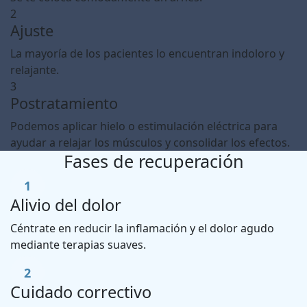
2
Ajuste
La mayoría de los pacientes lo encuentran indoloro y
relajante.
3
Postratamiento
Podemos aplicar hielo o estimulación eléctrica para
ayudar a relajar los músculos y consolidar los efectos.
Fases de recuperación
1
Alivio del dolor
Céntrate en reducir la inflamación y el dolor agudo
mediante terapias suaves.
2
Cuidado correctivo