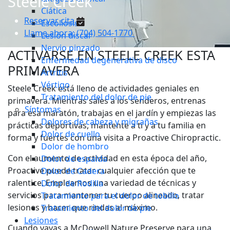
Steele Creek
Ciática
Reservar cita
Escoliosis
Llame ahora: (704) 504-1770
Lesión discal
Nervio pinzado
ACTIVARSE EN STEELE CREEK ESTA
Enfermedad degenerativa de disco
PRIMAVERA
Artritis
Vértigo
Steele Creek está lleno de actividades geniales en
Tratamiento del dolor de pie
primavera. Mientras sales a los senderos, entrenas
Síntomas
para esa maratón, trabajas en el jardín y empiezas las
Dolores de cabeza y migrañas
prácticas deportivas, mantente a ti y a tu familia en
Dolor de cuello
forma y fuertes con una visita a Proactive Chiropractic.
Dolor de hombro
Con el aumento de actividad en esta época del año,
Dolor de espalda
Proactive puede tratar cualquier afección que te
Dolor de Cadera
ralentice. Empleamos una variedad de técnicas y
Dolor de Rodilla
servicios para mantener tu cuerpo alineado, tratar
Tratamiento para el dolor de tobillo
lesiones y hacer que rindas al máximo.
Tratamiento del dolor de pie
Lesiones
Cuando vayas a McDowell Nature Preserve para una