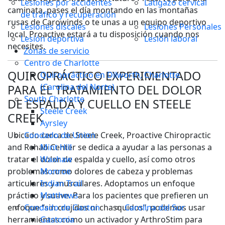
Lesiones por accidentes
Latigazo cervical
caminata, pases el día montando en las montañas
de tráfico y recuperación
rusas de Carowinds o te unas a un equipo deportivo
Lesiones discales
Lesiones Personales
local, Proactive estará a tu disposición cuando nos
Lesión deportiva
Lesión laboral
necesites.
Zonas de servicio
Centro de Charlotte
QUIROPRÁCTICO EXPERIMENTADO
Quiropráctico en Dilworth, Charlotte
(Carolina del Norte)
PARA EL TRATAMIENTO DEL DOLOR
South Charlotte
DE ESPALDA Y CUELLO EN STEELE
Steele Creek
CREEK
Ayrsley
Ubicado cerca de Steele Creek, Proactive Chiropractic
Condado de Union
and Rehab Center se dedica a ayudar a las personas a
Mint Hill
tratar el dolor de espalda y cuello, así como otros
Waxhaw
problemas como dolores de cabeza y problemas
Monroe
articulares y musculares. Adoptamos un enfoque
Indian Trail
práctico y suave. Para los pacientes que prefieren un
Matthews
enfoque “sin crujidos ni chasquidos”, podemos usar
Condado de Gaston
Carolina del Sur
herramientas como un activador y ArthroStim para
Gastonia