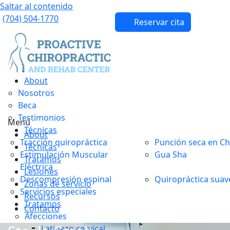
Saltar al contenido
(704) 504-1770
Reservar cita
About
Nosotros
Beca
Testimonios
Menú
Técnicas
About
Tracción quiropráctica
Punción seca en Ch
Técnicas
Estimulación Muscular
Gua Sha
Tratamos
Eléctrica
Lesiones
Descompresión espinal
Quiropráctica suav
Zonas de servicio
Servicios especiales
Recursos
Tratamos
Contacto
Afecciones
Latigazo cervical