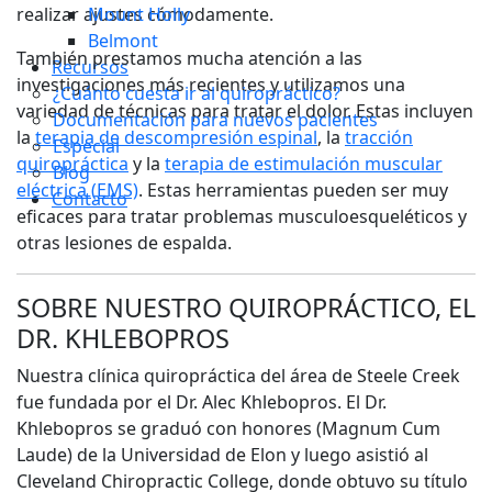
realizar ajustes cómodamente.
Mount Holly
Belmont
También prestamos mucha atención a las
Recursos
investigaciones más recientes y utilizamos una
¿Cuánto cuesta ir al quiropráctico?
variedad de técnicas para tratar el dolor. Estas incluyen
Documentación para nuevos pacientes
la
terapia de descompresión espinal
, la
tracción
Especial
quiropráctica
y la
terapia de estimulación muscular
Blog
eléctrica (EMS)
. Estas herramientas pueden ser muy
Contacto
eficaces para tratar problemas musculoesqueléticos y
otras lesiones de espalda.
SOBRE NUESTRO QUIROPRÁCTICO, EL
DR. KHLEBOPROS
Nuestra clínica quiropráctica del área de Steele Creek
fue fundada por el Dr. Alec Khlebopros. El Dr.
Khlebopros se graduó con honores (Magnum Cum
Laude) de la Universidad de Elon y luego asistió al
Cleveland Chiropractic College, donde obtuvo su título