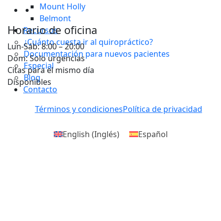
Mount Holly
Belmont
Horario de oficina
Recursos
¿Cuánto cuesta ir al quiropráctico?
Lun-Sáb: 8:00 – 20:00
Documentación para nuevos pacientes
Dom: Solo urgencias
Especial
Citas para el mismo día
Blog
Disponibles
Contacto
Términos y condiciones
Política de privacidad
English
(
Inglés
)
Español