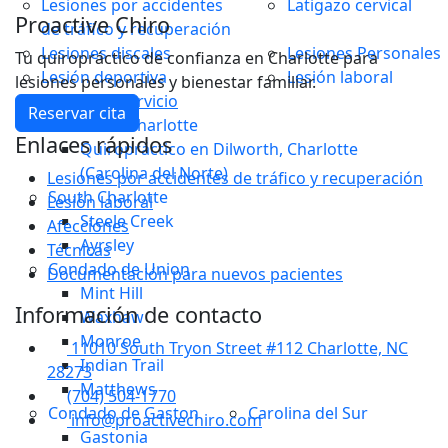
Lesiones por accidentes
Latigazo cervical
Proactive Chiro
de tráfico y recuperación
Lesiones discales
Lesiones Personales
Tu quiropráctico de confianza en Charlotte para
Lesión deportiva
Lesión laboral
lesiones personales y bienestar familiar.
Zonas de servicio
Reservar cita
Centro de Charlotte
Enlaces rápidos
Quiropráctico en Dilworth, Charlotte
(Carolina del Norte)
Lesiones por accidentes de tráfico y recuperación
South Charlotte
Lesión laboral
Steele Creek
Afecciones
Ayrsley
Técnicas
Condado de Union
Documentación para nuevos pacientes
Mint Hill
Información de contacto
Waxhaw
Monroe
11010 South Tryon Street #112 Charlotte, NC
Indian Trail
28273
Matthews
(704) 504-1770
Condado de Gaston
Carolina del Sur
info@proactivechiro.com
Gastonia