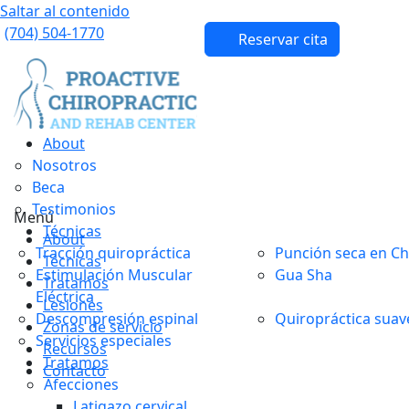
Saltar al contenido
(704) 504-1770
Reservar cita
About
Nosotros
Beca
Testimonios
Menú
Técnicas
About
Tracción quiropráctica
Punción seca en Ch
Técnicas
Estimulación Muscular
Gua Sha
Tratamos
Eléctrica
Lesiones
Descompresión espinal
Quiropráctica suav
Zonas de servicio
Servicios especiales
Recursos
Tratamos
Contacto
Afecciones
Latigazo cervical