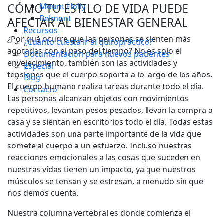
CÓMO TU ESTILO DE VIDA PUEDE
Mount Holly
Belmont
AFECTAR AL BIENESTAR GENERAL
Recursos
¿Por qué ocurre que las personas se sienten más
¿Cuánto cuesta ir al quiropráctico?
agotadas con el paso del tiempo? No es solo el
Documentación para nuevos pacientes
envejecimiento, también son las actividades y
Especial
tensiones que el cuerpo soporta a lo largo de los años.
Blog
El cuerpo humano realiza tareas durante todo el día.
Contacto
Las personas alcanzan objetos con movimientos
repetitivos, levantan pesos pesados, llevan la compra a
casa y se sientan en escritorios todo el día. Todas estas
actividades son una parte importante de la vida que
somete al cuerpo a un esfuerzo. Incluso nuestras
reacciones emocionales a las cosas que suceden en
nuestras vidas tienen un impacto, ya que nuestros
músculos se tensan y se estresan, a menudo sin que
nos demos cuenta.
Nuestra columna vertebral es donde comienza el