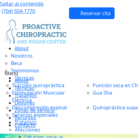
Saltar al contenido
(704) 504-1770
Reservar cita
About
Nosotros
Beca
Testimonios
Menú
Técnicas
About
Tracción quiropráctica
Punción seca en Ch
Técnicas
Estimulación Muscular
Gua Sha
Tratamos
Eléctrica
Lesiones
Descompresión espinal
Quiropráctica suav
Zonas de servicio
Servicios especiales
Recursos
Tratamos
Contacto
Afecciones
Latigazo cervical