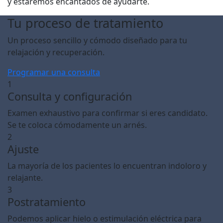
y estaremos encantados de ayudarte.
Tu proceso de tratamiento
Un proceso sencillo y cómodo diseñado para tu
relajación y recuperación.
Programar una consulta
1
Consulta y configuración
Examen exhaustivo para confirmar si eres candidato.
Se te coloca cómodamente un arnés.
2
Ajuste
La mayoría de los pacientes lo encuentran indoloro y
relajante.
3
Postratamiento
Podemos aplicar hielo o estimulación eléctrica para