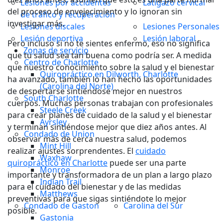
Lesiones por accidentes
Latigazo cervical
del proceso de envejecimiento y lo ignoran sin
de tráfico y recuperación
investigar más.
Lesiones discales
Lesiones Personales
Lesión deportiva
Lesión laboral
Pero incluso si no te sientes enfermo, eso no significa
Zonas de servicio
que tu salud sea tan buena como podría ser. A medida
Centro de Charlotte
que nuestro conocimiento sobre la salud y el bienestar
Quiropráctico en Dilworth, Charlotte
ha avanzado, también lo han hecho las oportunidades
(Carolina del Norte)
de despertarse sintiéndose mejor en nuestros
South Charlotte
cuerpos. Muchas personas trabajan con profesionales
Steele Creek
para crear planes de cuidado de la salud y el bienestar
Ayrsley
y terminan sintiéndose mejor que diez años antes. Al
Condado de Union
observar más de cerca nuestra salud, podemos
Mint Hill
realizar ajustes sorprendentes. El
cuidado
Waxhaw
quiropráctico en Charlotte
puede ser una parte
Monroe
importante y transformadora de un plan a largo plazo
Indian Trail
para el cuidado del bienestar y de las medidas
Matthews
preventivas para que sigas sintiéndote lo mejor
Condado de Gaston
Carolina del Sur
posible.
Gastonia