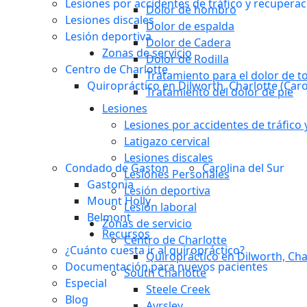
Lesiones por accidentes de tráfico y recuperac
Dolor de hombro
Lesiones discales
Dolor de espalda
Lesión deportiva
Dolor de Cadera
Zonas de servicio
Dolor de Rodilla
Centro de Charlotte
Tratamiento para el dolor de to
Quiropráctico en Dilworth, Charlotte (Caro
Tratamiento del dolor de pie
Lesiones
Lesiones por accidentes de tráfico
Latigazo cervical
Lesiones discales
Condado de Gaston
Carolina del Sur
Lesiones Personales
Gastonia
Lesión deportiva
Mount Holly
Lesión laboral
Belmont
Zonas de servicio
Recursos
Centro de Charlotte
¿Cuánto cuesta ir al quiropráctico?
Quiropráctico en Dilworth, Char
Documentación para nuevos pacientes
South Charlotte
Especial
Steele Creek
Blog
Ayrsley