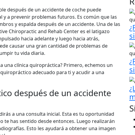
R
ible después de un accidente de coche puede
al y a prevenir problemas futuros. Es común que las
mbros y espalda después de un accidente. Una de las
¿
e Chiropractic and Rehab Center es el latigazo
s
mpulsado hacia adelante y luego hacia atrás,
uede causar una gran cantidad de problemas de
mpir tu vida diaria.
¿
a una clínica quiropráctica? Primero, echemos un
s
quiropráctico adecuado para ti y acudir a una
¿
tico después de un accidente
m
S
dirás a una consulta inicial. Esta es tu oportunidad
o te has sentido desde entonces. Luego realizarán
diografías. Esto les ayudará a obtener una imagen