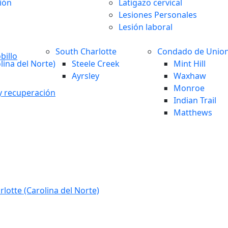
ión
Latigazo cervical
Lesiones Personales
Lesión laboral
South Charlotte
Condado de Unio
billo
lina del Norte)
Steele Creek
Mint Hill
Ayrsley
Waxhaw
Monroe
 y recuperación
Indian Trail
Matthews
lotte (Carolina del Norte)