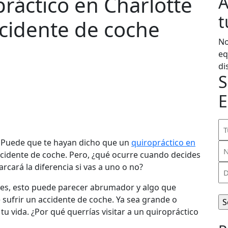
práctico en Charlotte
A
t
cidente de coche
No
eq
di
S
E
Tu
n
]Puede que te hayan dicho que un
quiropráctico en
N
(Ob
idente de coche. Pero, ¿qué ocurre cuando decides
de
cará la diferencia si vas a uno o no?
Di
te
de
(Ob
ntes, esto puede parecer abrumador y algo que
co
e sufrir un accidente de coche. Ya sea grande o
el
u vida. ¿Por qué querrías visitar a un quiropráctico
(Ob