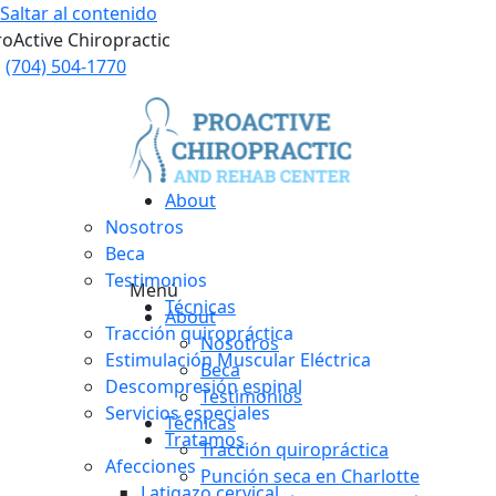
Saltar al contenido
roActive Chiropractic
(704) 504-1770
About
Nosotros
Beca
Testimonios
Menú
Técnicas
About
Tracción quiropráctica
Nosotros
Estimulación Muscular Eléctrica
Beca
Descompresión espinal
Testimonios
Servicios especiales
Técnicas
Tratamos
Tracción quiropráctica
Afecciones
Punción seca en Charlotte
Latigazo cervical